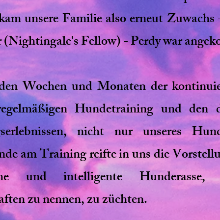
kam unsere Familie also erneut Zuwachs 
 (Nightingale's Fellow) - Perdy war ange
nden Wochen und Monaten der kontinuie
regelmäßigen Hundetraining und den 
lgserlebnissen, nicht nur unseres Hun
e am Training reifte in uns die Vorstellun
liche und intelligente Hunderass
ften zu nennen, zu züchten.