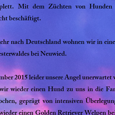
plett. Mit dem Züchten von Hunden 
ht beschäftigt.
kehr nach Deutschland wohnen wir in ein
sterwaldes bei Neuwied.
r 2015 leider unsere Angel unerwartet ver
 wir wieder einen Hund zu uns in die Fam
hen, geprägt von intensiven Überlegun
 wieder einen Golden Retriever Welpen b