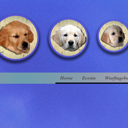
Home
Events
Wurftageb