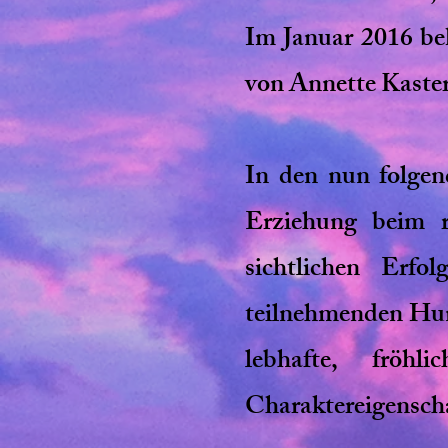
Im Januar 2016 be
von Annette Kaster
In den nun folge
Erziehung beim 
sichtlichen Erfo
teilnehmenden Hund
lebhafte, fröh
Charaktereigenscha